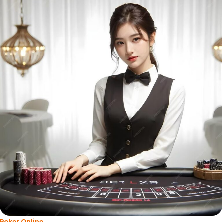
Poker Online