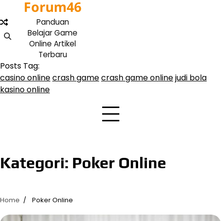
Forum46
Skip
to
Panduan
content
Belajar Game
Online Artikel
Terbaru
Posts Tag:
casino online
crash game
crash game online
judi bola
kasino online
Kategori:
Poker Online
Home
Poker Online